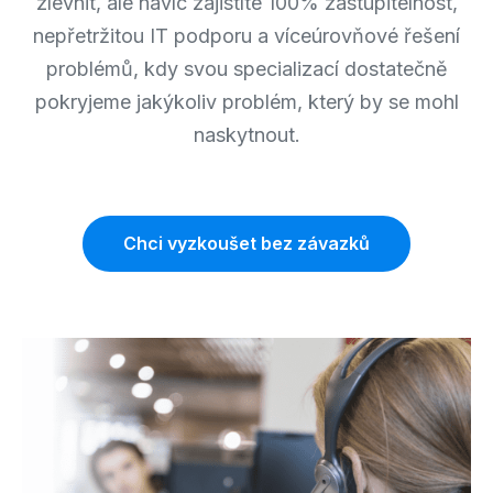
zlevnit, ale navíc zajistíte 100% zastupitelnost,
nepřetržitou IT podporu a víceúrovňové řešení
problémů, kdy svou specializací dostatečně
pokryjeme jakýkoliv problém, který by se mohl
naskytnout.
Chci vyzkoušet bez závazků