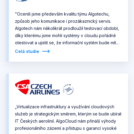
"Ocenili jsme především kvalitu týmu Algotechu,
způsob jeho komunikace i prozákaznický servis.
Algotech nám několikrát prodloužil testovací období,
díky kterému jsme mohli systémy v cloudu pořádně
otestovat a ujistit se, že informační systém bude mít
dostatečně rychlou odezvu. Důležité byly i náklady,
Celá studie
ale Algotech jsme vybrali i přesto, že nabídl až
druhou nejvýhodnější cenu."
„Virtualizace infrastruktury a využívání cloudových
služeb je strategickým směrem, kterým se bude ubírat
IT Českých aerolinií. AlgoCloud nám přináší výhody
profesionálního zázemí a přístupu s garancí vysoké