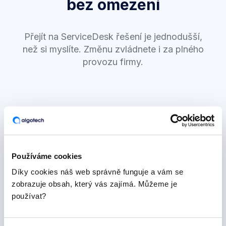
bez omezení
Přejít na ServiceDesk řešení je jednodušší,
než si myslíte. Změnu zvládnete i za plného
provozu firmy.
Společně si specifikujeme potřeby.
Používáme cookies
Navrhneme a připravíme ideální řešení.
Díky cookies náš web správně funguje a vám se
zobrazuje obsah, který vás zajímá. Můžeme je
Zpracujeme metodické dokumenty.
používat?
Implementujeme ServiceDesk řešení.