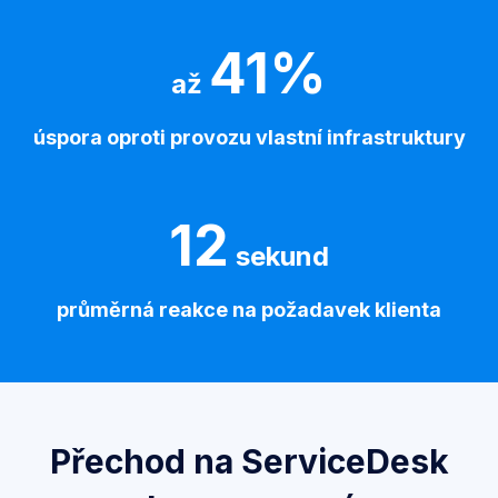
41%
až
úspora oproti provozu vlastní infrastruktury
12
sekund
průměrná reakce na požadavek klienta
Přechod na ServiceDesk