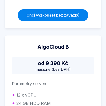
Chci vyzkoušet bez závazků
AlgoCloud B
od 9 390 Kč
měsíčně (bez DPH)
Parametry serveru
12 x vCPU
24 GB HDD RAM