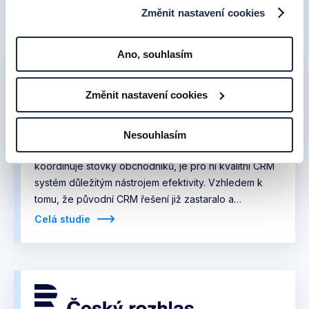
Změnit nastavení cookies
Připadové studie
Ano, souhlasím
Změnit nastavení cookies
Společnost KAPITOL, a.s. je firma z rodiny finanční
Nesouhlasím
skupiny Vienna Insurance Group. Protože mimo jiné
koordinuje stovky obchodníků, je pro ni kvalitní CRM
systém důležitým nástrojem efektivity. Vzhledem k
tomu, že původní CRM řešení již zastaralo a
nezvládalo nové nároky rostoucí společnosti, obrátili
Celá studie
se zástupci firmy na Algotech. Našli jsme pro ně
individuální řešení založené na produktu SugarCRM.