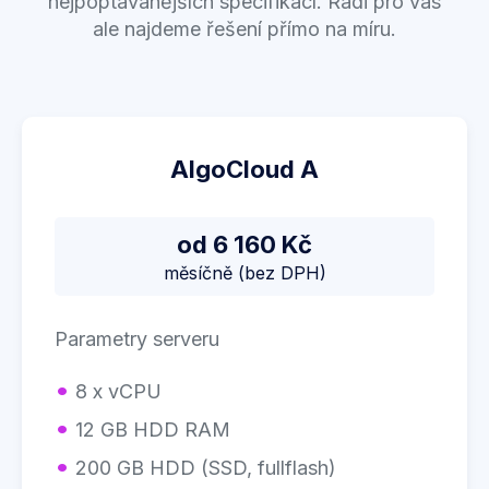
nejpoptávanějších specifikací. Rádi pro vás
ale najdeme řešení přímo na míru.
AlgoCloud A
od 6 160 Kč
měsíčně (bez DPH)
Parametry serveru
8 x vCPU
12 GB HDD RAM
200 GB HDD (SSD, fullflash)