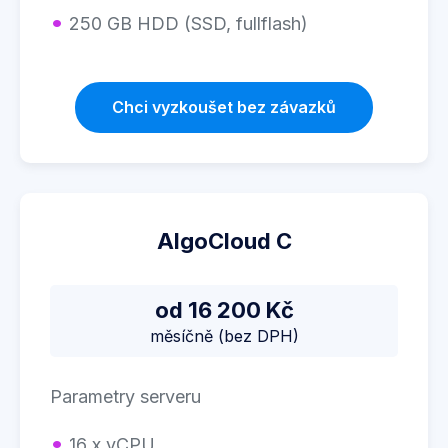
250 GB HDD (SSD, fullflash)
Chci vyzkoušet bez závazků
AlgoCloud C
od 16 200 Kč
měsíčně (bez DPH)
Parametry serveru
16 x vCPU